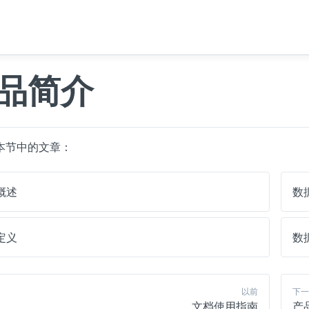
品简介
本节中的文章：
概述
数
定义
数
以前
下一
文档使用指南
产